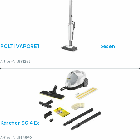
POLTI VAPORETTO SV610 STYLE Dampfbesen
Artikel-Nr.:
891263
Kärcher SC 4 EasyFix
Artikel-Nr.:
854590