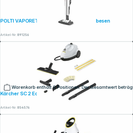
POLTI VAPORETTO SV660 STYLE Dampfbesen
Artikel-Nr.:
891256
Warenkorb enthält 0 Positionen. Der Gesamtwert beträg
Kärcher SC 2 EasyFix
Artikel-Nr.:
854576