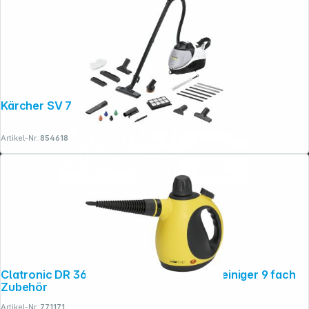
Kärcher SV 7
Artikel-Nr.:
854618
Clatronic DR 3653 gelb-schwarz Dampfreiniger 9 fach
Zubehör
Artikel-Nr.:
771171