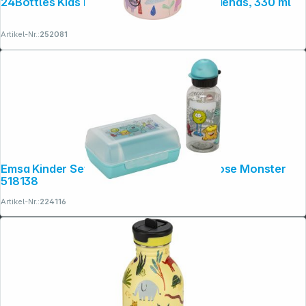
24Bottles Kids Insulated Bottle Magic Friends, 330 ml
Artikel-Nr.:
252081
Emsa Kinder Set Trinkflasche 0,4l Brotdose Monster
518138
Artikel-Nr.:
224116