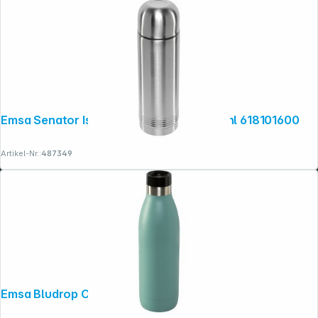
Emsa Senator Isolierflasche 1,0l edelstahl 618101600
Artikel-Nr.:
487349
Emsa Bludrop Color 0,7 L petrol