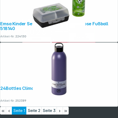
Emsa Kinder Set Trinkflasche 0,4l Brotdose Fußball
518140
Artikel-Nr.:
224130
24Bottles Clima Bottle Dusk 1500 ml
Artikel-Nr.:
252389
Seite
1
Seite
2
Seite
3