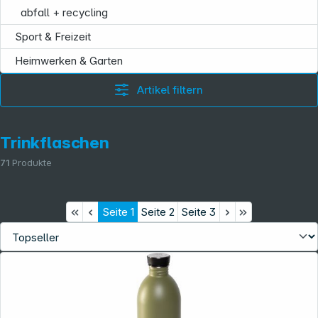
abfall + recycling
Sport & Freizeit
Heimwerken & Garten
Artikel filtern
Trinkflaschen
71
Produkte
Seite
1
Seite
2
Seite
3