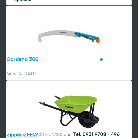
Gardena 300 PP gebogen Garten- säge
Artikel-Nr.:
160654
Tel. 0931 9708 - 496
Zipper ZI-EWB200S Akku-Schubkarre
Mo. – Fr. 8:00 bis 17:00 Uhr: