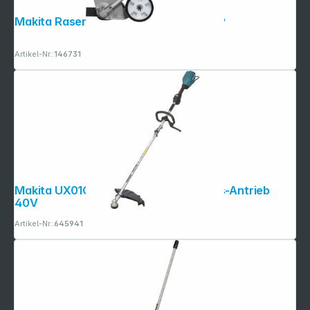
Makita Rasenkantenaufsatz EE400MP
Artikel-Nr.:
146731
Folgen Sie uns auf
Makita UX01GZ01 Akku-Multifunktions-Antrieb
40V
Artikel-Nr.:
645941