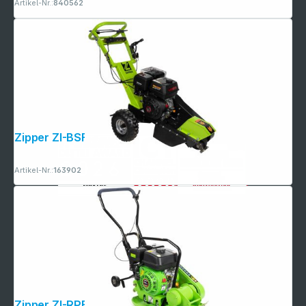
Artikel-Nr.:
840562
Zipper ZI-BSF1500 Baumstumpffräse
Artikel-Nr.:
163902
Zipper ZI-RPE60 Rüttelplatte