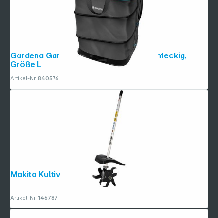
Gardena Gartenabfallsack PopUp rechteckig,
Größe L
Artikel-Nr.:
840576
Makita Kultivatoraufsatz KR400MP
Artikel-Nr.:
146787