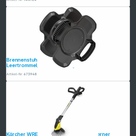
Brennenstuhl Gummi-KH X-Gum
Leertrommel/Aufbewahrungstrommel
Artikel-Nr.:
673948
Kärcher WRE 18-55 Akku-Unkrautentferner