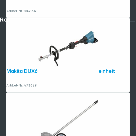
Artikel-Nr.:
883164
Rechtliches
Makita DUX60Z Akku-Garten-Antriebseinheit
Artikel-Nr.:
473629