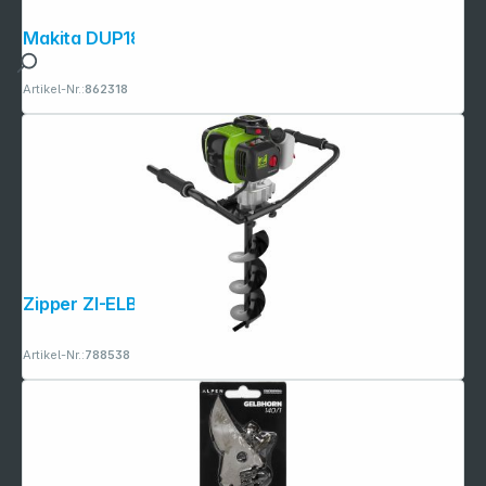
Makita DUP180Z Akku-Rebschere
Artikel-Nr.:
862318
Zipper ZI-ELB380 Benzin-Erdbohrer
Artikel-Nr.:
788538