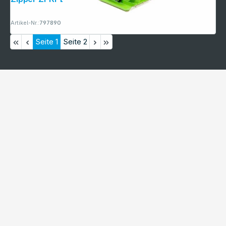
Artikel-Nr.:
797890
Seite
1
Seite
2