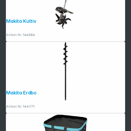
Makita Kultivatoraufsatz KR401MP
Artikel-Nr.:
146584
Makita Erdbohrer 45x600(200) mm
Artikel-Nr.:
144771