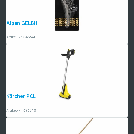
Alpen GELBHORN 140 Ersatzteil-Kit
Artikel-Nr.:
845560
Kärcher PCL 3-18 Battery Set
Artikel-Nr.:
696740