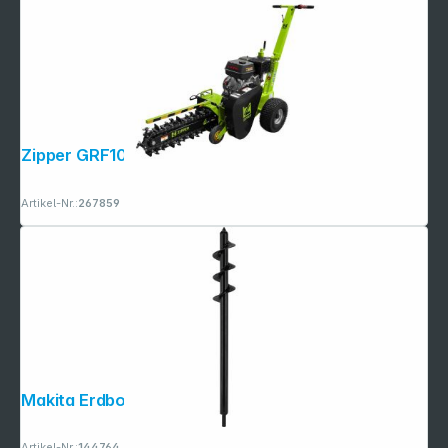
Zipper GRF1000 Grabenfräse
Artikel-Nr.:
267859
Makita Erdbohrer 70x600(200) mm
Artikel-Nr.:
144764