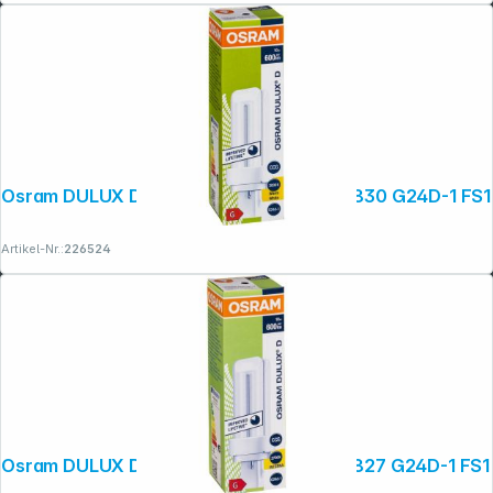
Osram DULUX D Energiesparlampe 10W/830 G24D-1 FS1
Artikel-Nr.:
226524
Osram DULUX D Energiesparlampe 10W/827 G24D-1 FS1