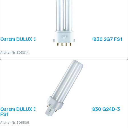
Folgen Sie uns auf
Osram DULUX S/E Energiesparlampe 7W/830 2G7 FS1
Artikel-Nr.:
803014
Osram DULUX D Energiesparlampe 26W/830 G24D-3
FS1
Artikel-Nr.:
505505