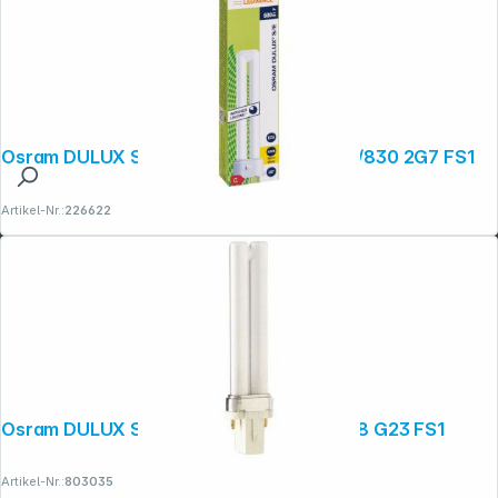
Osram DULUX S/E Energiesparlampe 9W/830 2G7 FS1
Artikel-Nr.:
226622
Osram DULUX S Energiesparlampe 7W/78 G23 FS1
Artikel-Nr.:
803035