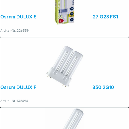
Osram DULUX S Energiesparlampe 5W/827 G23 FS1
Artikel-Nr.:
226559
Osram DULUX F Energiesparlampe 36W/830 2G10
Artikel-Nr.:
132696