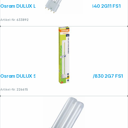
Osram DULUX L Energiesparlampe 18W/840 2G11 FS1
Artikel-Nr.:
633892
Osram DULUX S/E Energiesparlampe 11W/830 2G7 FS1
Copyright © 2001 - 2026 dexxIT. Alle Rechte vorbehalten.
Artikel-Nr.:
226615