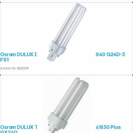
Osram DULUX D Energiesparlampe 26W/840 G24D-3
FS1
Artikel-Nr.:
803119
Osram DULUX T/E Energiesparlampe 26W/830 Plus
GX24Q