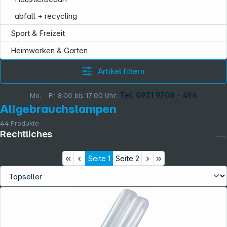
abfall + recycling
Sport & Freizeit
Heimwerken & Garten
Artikel filtern
Tel. 0931 9708 - 496
Mo. – Fr. 8:00 bis 17:00 Uhr:
Allgebrauchslampen
44
Produkte
Rechtliches
Seite
1
Seite
2