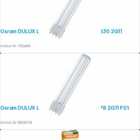
Osram DULUX L Energiesparlampe 55W/830 2G11
Artikel-Nr.:
132689
Osram DULUX L Energiesparlampe 55W/78 2G11 FS1
Artikel-Nr.:
803070