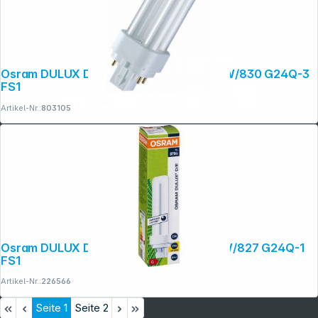
Osram DULUX D/E Energiesparlampe 26W/830 G24Q-3
FS1
Artikel-Nr.:
803105
Osram DULUX D/E Energiesparlampe 13W/827 G24Q-1
FS1
Artikel-Nr.:
226566
Seite
1
Seite
2