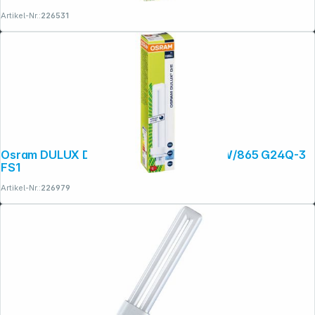
Artikel-Nr.:
226531
Osram DULUX D/E Energiesparlampe 26W/865 G24Q-3
FS1
Artikel-Nr.:
226979