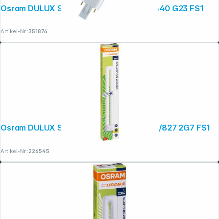
Osram DULUX S Energiesparlampe 11W/840 G23 FS1
Artikel-Nr.:
351876
Osram DULUX S/E Energiesparlampe 11W/827 2G7 FS1
Artikel-Nr.:
226545