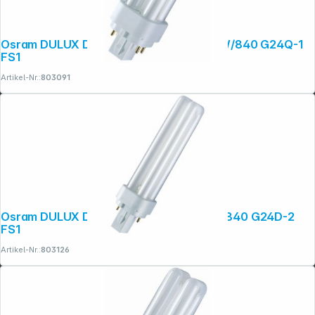
Osram DULUX D/E Energiesparlampe 13W/840 G24Q-1
FS1
Artikel-Nr.:
803091
Osram DULUX D Energiesparlampe 18W/840 G24D-2
FS1
Artikel-Nr.:
803126