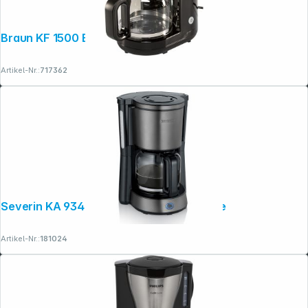
Braun KF 1500 BK PurShine
Artikel-Nr.:
717362
Severin KA 9340 Dark Inox mit Glaskanne
Artikel-Nr.:
181024