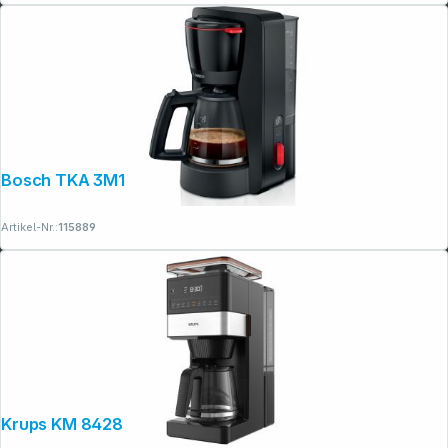
Bosch TKA 3M133 MyMoment schwarz
Artikel-Nr.:
115889
Krups KM 8428 Grind Aroma XL