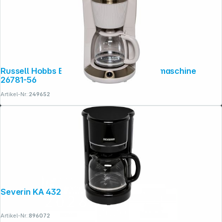
Russell Hobbs Bronte stone Filterkaffeemaschine
26781-56
Artikel-Nr.:
249652
Severin KA 4320 schwarz
Artikel-Nr.:
896072