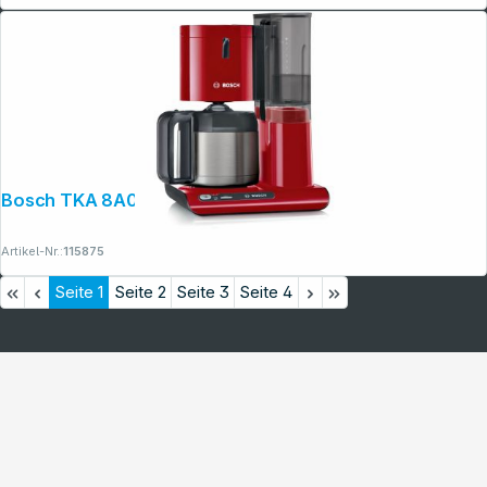
Bosch TKA 8A054 Thermo Styline rot
Artikel-Nr.:
115875
Seite
1
Seite
2
Seite
3
Seite
4