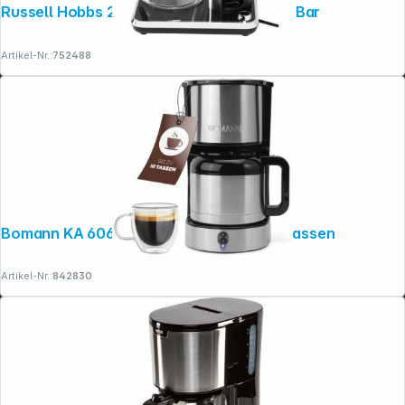
Russell Hobbs 26230-56 Attentiv Coffee Bar
Artikel-Nr.:
752488
Bomann KA 6066 CB Kaffeeautomat 10 Tassen
Artikel-Nr.:
842830