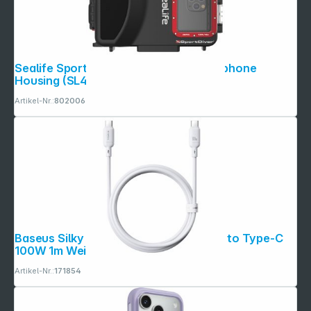
Sealife SportDiver Underwater Smartphone
Housing (SL400-U)
Artikel-Nr.:
802006
Baseus Silky Series Ladekabel Type-C to Type-C
100W 1m Weiß
Artikel-Nr.:
171854