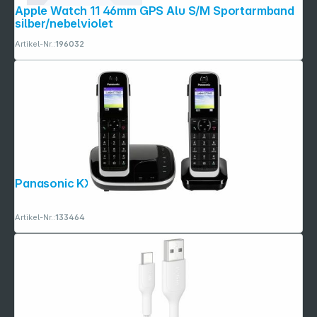
Apple Watch 11 46mm GPS Alu S/M Sportarmband
silber/nebelviolet
Artikel-Nr.:
196032
Panasonic KX-TGJ322GB
Artikel-Nr.:
133464