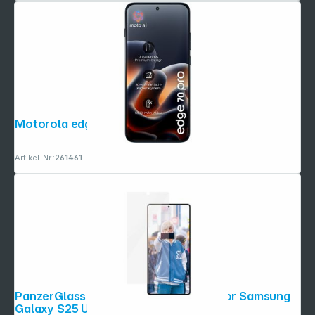
Motorola edge 70 pro PANTONE titan
Artikel-Nr.:
261461
PanzerGlass Ceramic Screen Protector Samsung
Galaxy S25 Ult