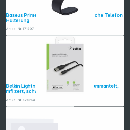
Baseus PrimeTrip Series C02 Magnetische Telefon
Halterung
Artikel-Nr.:
171707
Belkin Lightning Lade/Sync Kabel 2m, ummantelt,
mfi zert, schwarz
Artikel-Nr.:
528950