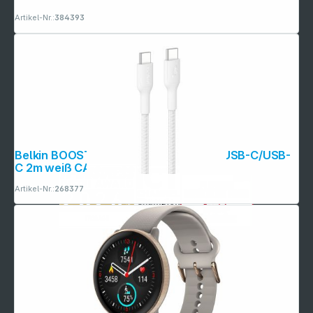
Artikel-Nr.:
384393
Belkin BOOSTCHARGE gefl.Kab. 60W USB-C/USB-
C 2m weiß CAB024hq2mWH
Artikel-Nr.:
268377