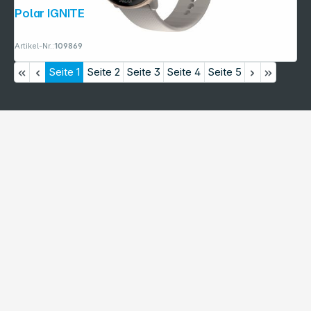
Polar IGNITE 3 S-L greige sand
Artikel-Nr.:
109869
Seite
1
Seite
2
Seite
3
Seite
4
Seite
5