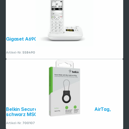
Gigaset A690 A weiß
Artikel-Nr.:
558490
Belkin Secure Holder Drahtschl. Apple AirTag,
schwarz MSC009btBK
Artikel-Nr.:
700107