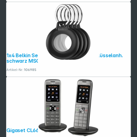
Copyright © 2001 - 2026 dexxIT. Alle Rechte vorbehalten.
1x4 Belkin Secure Holder wasserf Schlüsselanh.
schwarz MSC015btBK
Artikel-Nr.:
106985
Gigaset CL660 HX Duo anthrazit