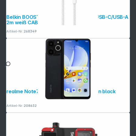
Belkin BOOSTCHARGE geflocht.Kab. USB-C/USB-A
2m weiß CAB022hq2MWH
Artikel-Nr.:
268349
realme Note70T (4GB+128GB) obsidian black
Artikel-Nr.:
208632