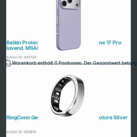
Belkin Protect magn. Schutzhülle iPhone 17 Pro
lavend. MSA039hqLV
Artikel-Nr.:
201723
Warenkorb enthält 0 Positionen. Der Gesamtwert beträg
RingConn Gen3 Smart Ring Größe 10 Future Silver
Artikel-Nr.:
252816