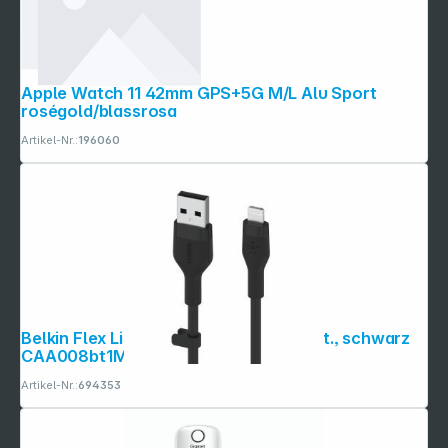
Folgen Sie uns auf
Apple Watch 11 42mm GPS+5G M/L Alu Sport
roségold/blassrosa
Artikel-Nr.:
196060
Belkin Flex Lightning/USB-A 1m mfi zert., schwarz
CAA008bt1MBK
Artikel-Nr.:
694353