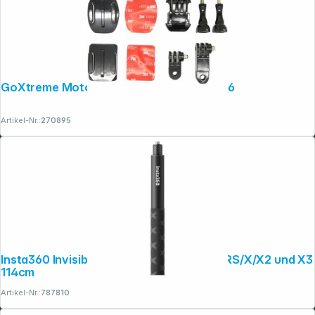
GoXtreme Motorbike-Helmet-Mount 2016
Artikel-Nr.:
270895
Insta360 Invisible Selfie Stick für ONE R/RS/X/X2 und X3
114cm
Artikel-Nr.:
787810