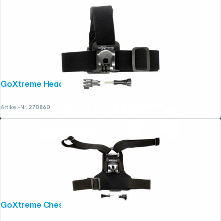
GoXtreme Head-Strap-Mount 2016
Artikel-Nr.:
270860
GoXtreme Chest-Mount