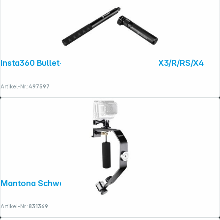
Insta360 Bullet-Time Bundle für One X2/X3/R/RS/X4
Copyright © 2001 - 2026 dexxIT. Alle Rechte vorbehalten.
Artikel-Nr.:
497597
Mantona Schwebestativ für GoPro
Artikel-Nr.:
831369