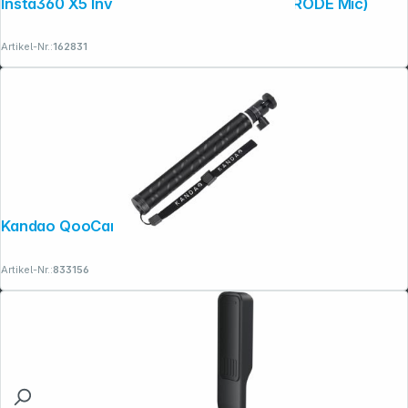
Insta360 X5 Invisible Mic Cold Shoe (for RODE Mic)
Artikel-Nr.:
162831
Kandao QooCam EGO Selfie Stick
Artikel-Nr.:
833156