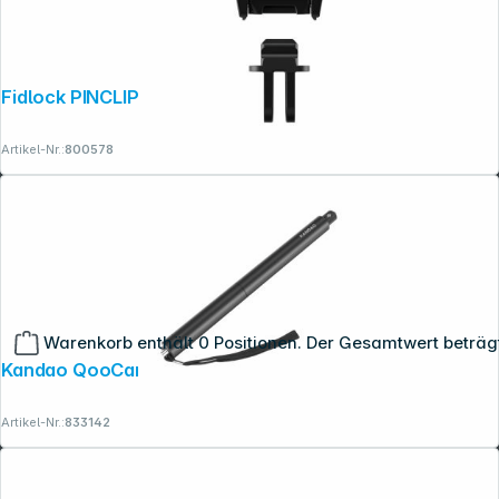
Fidlock PINCLIP action cam mount
Artikel-Nr.:
800578
Warenkorb enthält 0 Positionen. Der Gesamtwert beträg
Kandao QooCam 3 Invisible Selfie Stick
Artikel-Nr.:
833142