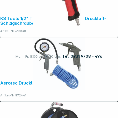
KS Tools 1/2" THE DEVIL 1600Nm Hochl. Druckluft-
Schlagschrauber
Artikel-Nr.:
618830
Tel. 0931 9708 - 496
Mo. – Fr. 8:00 bis 17:00 Uhr:
Rechtliches
Aerotec Druckluftset 3-tlg.
Artikel-Nr.:
572441