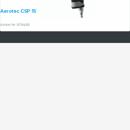
Aerotec CSP 150 Meißelhammer-Set
Artikel-Nr.:
572420