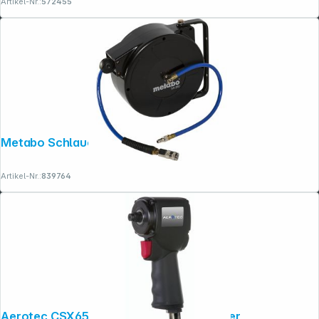
Artikel-Nr.:
572455
Copyright © 2001 - 2026 dexxIT. Alle Rechte vorbehalten.
Metabo Schlauchaufroller auto SA 250
Artikel-Nr.:
839764
Aerotec CSX650 1/2 Zoll Schlagschrauber