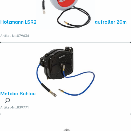
Holzmann LSR20AIR Druckluft- schlauchaufroller 20m
Artikel-Nr.:
879636
Metabo Schlauchaufroller SA 312
Artikel-Nr.:
839771