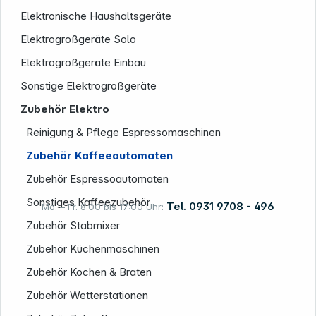
Elektronische Haushaltsgeräte
Elektrogroßgeräte Solo
Elektrogroßgeräte Einbau
Informationen
Sonstige Elektrogroßgeräte
Zubehör Elektro
Reinigung & Pflege Espressomaschinen
Zubehör Kaffeeautomaten
Zubehör Espressoautomaten
Sonstiges Kaffeezubehör
Tel. 0931 9708 - 496
Mo. – Fr. 8:00 bis 17:00 Uhr:
Zubehör Stabmixer
Zubehör Küchenmaschinen
Rechtliches
Zubehör Kochen & Braten
Zubehör Wetterstationen