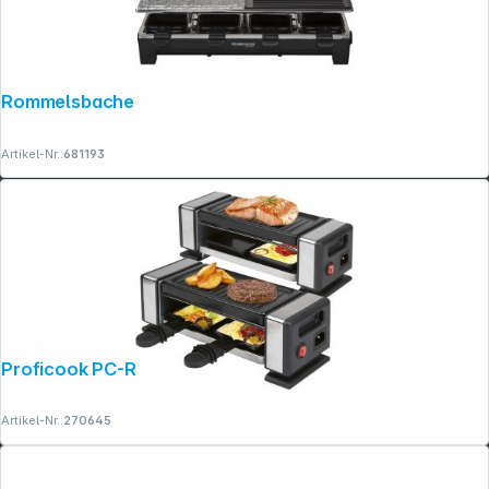
Rommelsbacher RCS 1350 Raclette
Artikel-Nr.:
681193
Proficook PC-RG 1324 Raclette-Grill
Artikel-Nr.:
270645