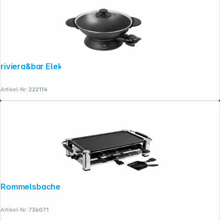
riviera&bar Elektrische Wok Pfanne 5L
Artikel-Nr.:
222114
Rommelsbacher RCC 1500
Artikel-Nr.:
736071