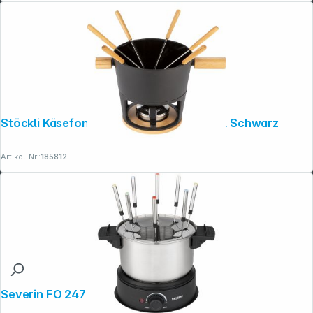
Stöckli Käsefonduegarnitur Titlis Big 3,2l Schwarz
Artikel-Nr.:
185812
Severin FO 2470 Fondue