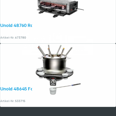
Unold 48760 Raclette Delice Basic
Artikel-Nr.:
673780
Unold 48645 Fondue Elegance
Artikel-Nr.:
533715