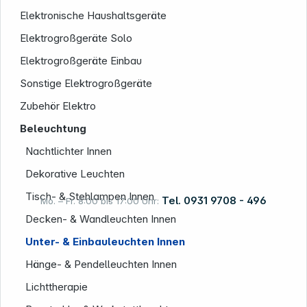
Elektronische Haushaltsgeräte
Elektrogroßgeräte Solo
Elektrogroßgeräte Einbau
Informationen
Sonstige Elektrogroßgeräte
Zubehör Elektro
Beleuchtung
Nachtlichter Innen
Dekorative Leuchten
Tisch- & Stehlampen Innen
Tel. 0931 9708 - 496
Mo. – Fr. 8:00 bis 17:00 Uhr:
Decken- & Wandleuchten Innen
Unter- & Einbauleuchten Innen
Rechtliches
Hänge- & Pendelleuchten Innen
Lichttherapie