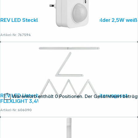
REV LED Steckleuchte mit Bewegungsmelder 2,5W weiß
Artikel-Nr.:
767594
REV LED Unterbauleuchte ADD-ON Erweiterungsset
Warenkorb enthält 0 Positionen. Der Gesamtwert beträg
FLEXLIGHT 3,4W
Artikel-Nr.:
606090
Copyright © 2001 - 2026 dexxIT. Alle Rechte vorbehalten.