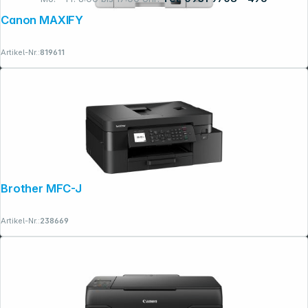
Canon MAXIFY GX 6550
Rechtliches
Artikel-Nr.:
819611
Brother MFC-J 4350 DW
Artikel-Nr.:
238669