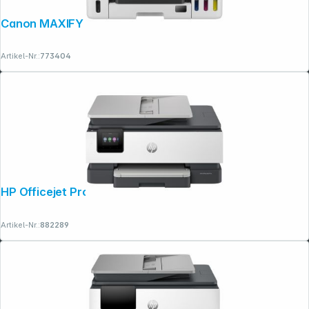
Canon MAXIFY GX 3050
Artikel-Nr.:
773404
HP Officejet Pro 8122e All-in-One
Artikel-Nr.:
882289