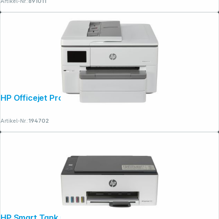
Artikel-Nr.:
891011
Copyright © 2001 - 2026 dexxIT. Alle Rechte vorbehalten.
HP Officejet Pro 9730e All-in-One
Artikel-Nr.:
194702
HP Smart Tank 5105