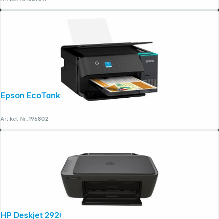
Epson EcoTank ET-2950
Artikel-Nr.:
196802
HP Deskjet 2920 All-in-One