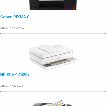
Canon PIXMA G 650
Artikel-Nr.:
642966
Folgen Sie uns auf
HP ENVY 6520e All-in-One
Artikel-Nr.:
179673