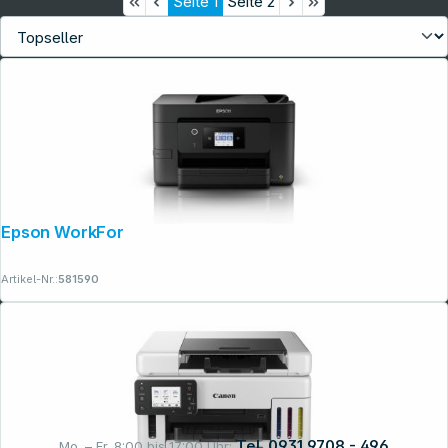
Seite
1
Seite
2
Epson WorkForce Pro WF-3820 DWF
Artikel-Nr.:
581590
Tel. 0931 9708 - 496
Mo. – Fr. 8:00 bis 17:00 Uhr: