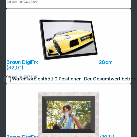
Artikel-Nr.:
364849
Braun DigiFrame 320 Business Line 81,28cm
(32,0")
Artikel-Nr.:
387305
Warenkorb enthält 0 Positionen. Der Gesamtwert beträg