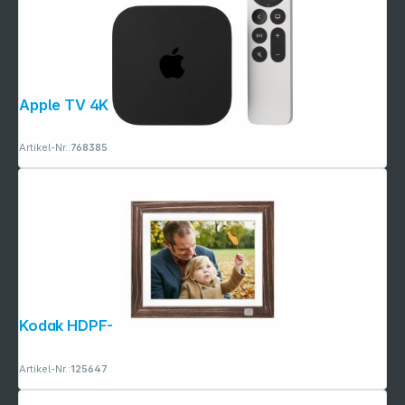
Apple TV 4K 128GB Wi-Fi + Ethernet
Artikel-Nr.:
768385
Kodak HDPF-978 WiFi braun
Artikel-Nr.:
125647