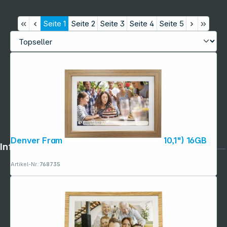
Seite
1
Seite
2
Seite
3
Seite
4
Seite
5
Denver Frameo PFF-1042LW 25,4cm (10,1") 16GB
Informationen
Artikel-Nr.:
768735