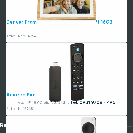
Denver Frameo PFF-1018 25,4cm (10,1") 16GB
Artikel-Nr.:
204754
Amazon Fire TV Stick 4k Max 2nd Gen
Tel. 0931 9708 - 496
Mo. – Fr. 8:00 bis 17:00 Uhr:
Artikel-Nr.:
197481
Rechtliches