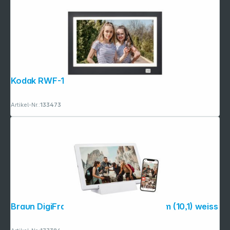
Folgen Sie uns auf
Kodak RWF-116B WiFi schwarz/weiss
Artikel-Nr.:
133473
Braun DigiFrame 1011 WiFi mobil 25,7cm (10,1) weiss