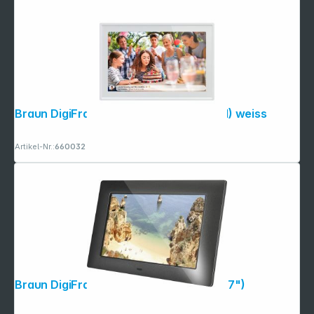
Braun DigiFrame 1019 WiFi 25,7cm (10,1) weiss
Artikel-Nr.:
660032
Braun DigiFrame 720 schwarz 17,8cm (7")