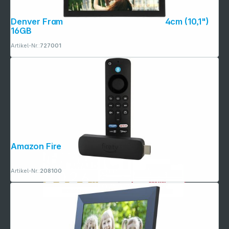
Denver Frameo PFF-1037 schwarz 25,4cm (10,1")
16GB
Artikel-Nr.:
727001
Amazon Fire TV Stick 4k Select WiFi 5
Artikel-Nr.:
208100