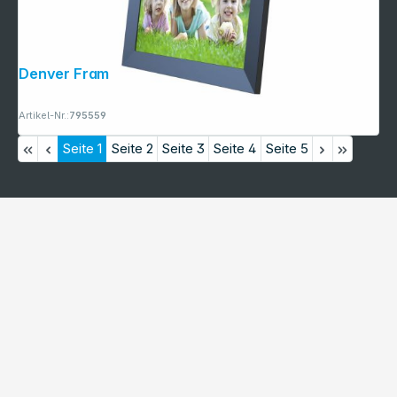
Denver Frameo PFF-1026 schwarz
Artikel-Nr.:
795559
Seite
1
Seite
2
Seite
3
Seite
4
Seite
5