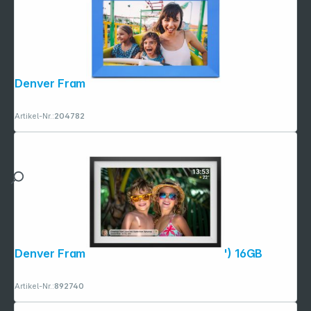
Denver Frameo PFF-1023BU blau
Artikel-Nr.:
204782
Denver Frameo PFF-1016 25,4cm (10,1") 16GB
Artikel-Nr.:
892740