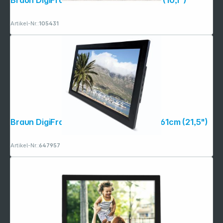
Braun DigiFrame 10B WiFi grau 25,7cm (10,1")
Artikel-Nr.:
105431
Copyright © 2001 - 2026 dexxIT. Alle Rechte vorbehalten.
Braun DigiFrame 218 Business Line 54,61cm (21,5")
Artikel-Nr.:
647957