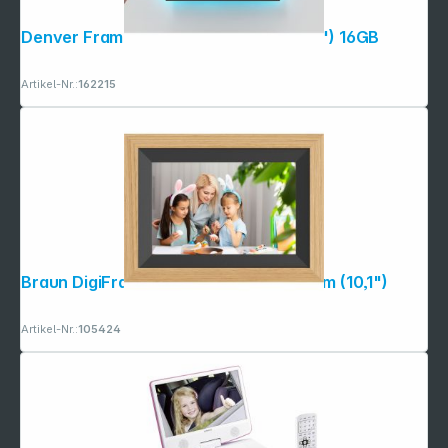
Denver Frameo PFF-1081 25,4cm (10,1") 16GB
Artikel-Nr.:
162215
Braun DigiFrame 10B WiFi buche 25,7cm (10,1")
Artikel-Nr.:
105424