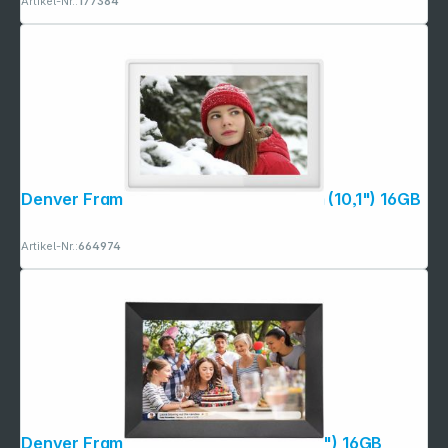
Artikel-Nr.:
177384
Denver Frameo PFF-1021 weiß 25,4cm (10,1") 16GB
Artikel-Nr.:
664974
Denver Frameo PFF-1024 25,4cm (10,1") 16GB