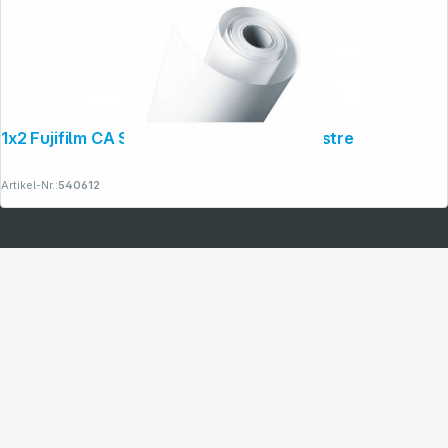
1x2 Fujifilm CA Supreme 12,7cm x 176m lustre
Artikel-Nr.:
540612