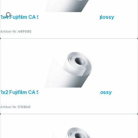
1x4 Fujifilm CA Supreme 10,2 cm x 176 m glossy
Artikel-Nr.:
489085
1x2 Fujifilm CA Supreme 20,3cm x 112m glossy
Artikel-Nr.:
515860