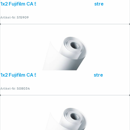
1x2 Fujifilm CA Supreme 20,3cm x 112m lustre
Artikel-Nr.:
515909
1x2 Fujifilm CA Supreme 15,2cm x 176m lustre
Artikel-Nr.:
508034