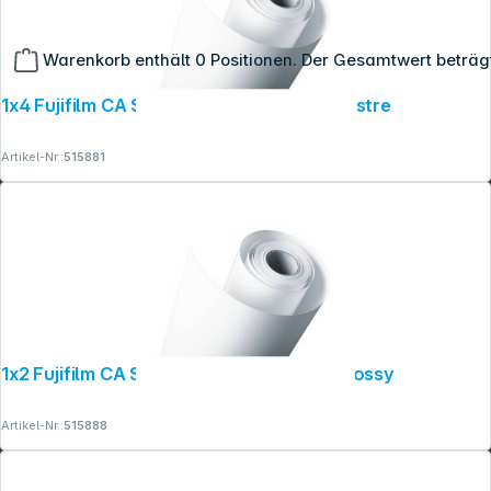
Warenkorb enthält 0 Positionen. Der Gesamtwert beträg
1x4 Fujifilm CA Supreme 10,2cm x 176m lustre
Artikel-Nr.:
515881
Copyright © 2001 - 2026 dexxIT. Alle Rechte vorbehalten.
1x2 Fujifilm CA Supreme 12,7cm x 176m glossy
Artikel-Nr.:
515888