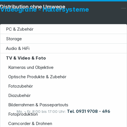
Distribution ohne Umwege
Videografie - Haltersysteme
PC & Zubehör
Storage
Service
Audio & HiFi
TV & Video & Foto
Kameras und Objektive
Optische Produkte & Zubehör
Fotozubehör
Informationen
Diazubehör
Bilderrahmen & Passepartouts
Tel. 0931 9708 - 496
Mo. – Fr. 8:00 bis 17:00 Uhr:
Fotoproduktion
Camcorder & Drohnen