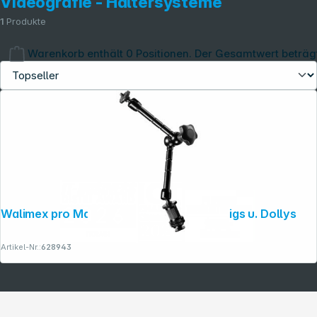
Videografie - Haltersysteme
1
Produkte
Warenkorb enthält 0 Positionen. Der Gesamtwert beträg
Copyright © 2001 - 2026 dexxIT. Alle Rechte vorbehalten.
Walimex pro Magic Arm 28cm für DSLR Rigs u. Dollys
Artikel-Nr.:
628943