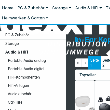
Distribution ohne Umwege
Home
PC & Zubehör
Storage
Audio & HiFi
TV
Audio & HiFi
Kopfhörer & Headsets
In-Ear Kopfhörer kabello
In-Ear Kopfhörer kabellos
Heimwerken & Garten
PC & Zubehör
In-Ear Ko
Storage
Audio & HiFi
Seite
Seit
Portable Audio analog
Service-Hotline:
1
2
Portable Audio digital
+49 931 9708–496
HiFi-Komponenten
Mo. - Fr.: 08:00 - 17:00 Uhr
Hifi-Anlagen
Audiozubehör
Car-HiFi