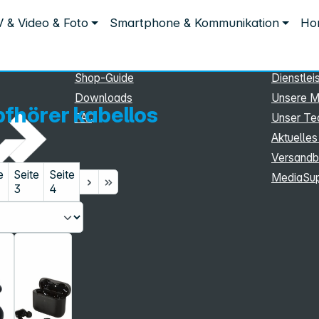
Service
Inform
 & Video & Foto
Smartphone & Kommunikation
Hom
s
Service
Unterne
eSupport
Sortiment
Shop-Guide
Dienstlei
Downloads
Unsere M
pfhörer kabellos
FAQ
Unser T
Aktuelles
Versandb
e
Seite
Seite
MediaSu
3
4