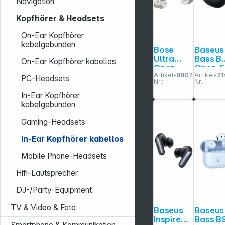
Navigation
Kopfhörer & Headsets
On-Ear Kopfhörer
kabelgebunden
Bose
Baseus
Ultra
Bass B
On-Ear Kopfhörer kabellos
Open
Open-E
Artikel-
880770
Artikel-
21
Earbuds
TWS
PC-Headsets
Nr.:
Nr.:
weiß
Clip-o
Type
In-Ear Kopfhörer
Cluster
kabelgebunden
Black
Gaming-Headsets
In-Ear Kopfhörer kabellos
Mobile Phone-Headsets
Hifi-Lautsprecher
DJ-/Party-Equipment
TV & Video & Foto
Baseus
Baseus
Inspire
Bass B