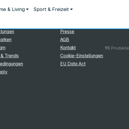
ationen
Rechtliches
e & Living
Sport & Freizeit
hmen
Impressum
Datenschutz
stungen
Presse
arken
AGB
eam
Kontakt
95
Produkte
 & Trends
Cookie‑Einstellungen
edingungen
EU Data Act
pply