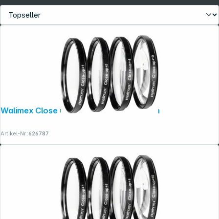
Walimex Close up Makrolinsen-Set 67mm
Artikel-Nr.:
626787