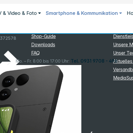
Service
Inform
 & Video & Foto
Smartphone & Kommunikation
Ho
Service
Unterne
 Horizon Black
eSupport
Sortiment
Shop-Guide
Dienstlei
9372578
Downloads
Unsere M
FAQ
Unser T
Tel. 0931 9708 - 496
Mo. – Fr. 8:00 bis 17:00 Uhr:
Aktuelles
Versandb
MediaSu