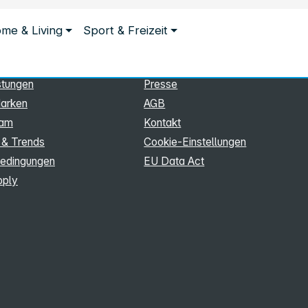
ationen
Rechtliches
me & Living
Sport & Freizeit
hmen
Impressum
Datenschutz
stungen
Presse
arken
AGB
eam
Kontakt
 & Trends
Cookie‑Einstellungen
edingungen
EU Data Act
pply