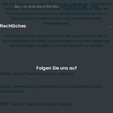
Seit der Gründung im Jahr 1999 wurden zahlreiche Meilensteine
Tel. 0931 9708 - 496
Mo. – Fr. 8:00 bis 17:00 Uhr:
erreicht – vom Aufbau moderner Logistikstrukturen über die
Erweiterung des Produkt- und Markenportfolios bis hin zu
langfristigen Partnerschaften und organisatorischen
Veränderungen.
Rechtliches
Diese Meilensteine dokumentieren den Anspruch von dexxIT,
sich nachhaltig am Markt zu positionieren und den steigenden
Anforderungen im B2B‑IT‑Umfeld gerecht zu werden.
Folgen Sie uns auf
2024
– dexxIT feiert 25‑jähriges Jubiläum
2022
– Erweiterung Logistikzentrum auf insgesamt 15.000
Quadratmeter
2019
– dexxIT feiert 20‑jähriges Jubiläum