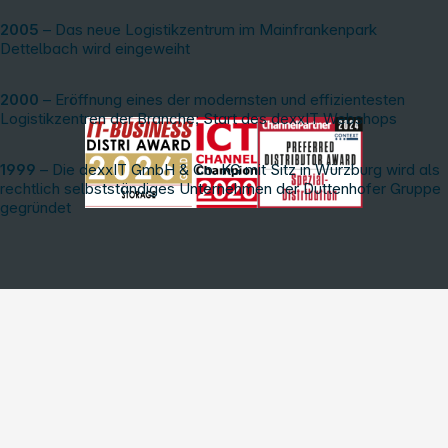
2005
– Das neue Logistikzentrum im Mainfrankenpark
Dettelbach wird eingeweiht
2000
– Eröffnung eines der modernsten und effizientesten
Logistikzentren der Branche; Start des dexxIT Webshops
1999
– Die dexxIT GmbH & Co. KG mit Sitz in Würzburg wird als
rechtlich selbstständiges Unternehmen der Duttenhofer Gruppe
gegründet