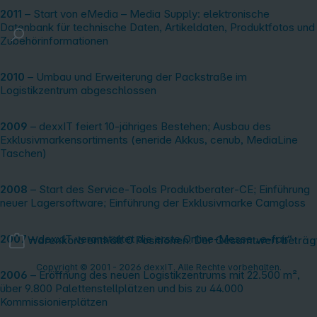
2011
– Start von eMedia – Media Supply: elektronische
Datenbank für technische Daten, Artikeldaten, Produktfotos und
Zubehörinformationen
2010
– Umbau und Erweiterung der Packstraße im
Logistikzentrum abgeschlossen
2009
– dexxIT feiert 10‑jähriges Bestehen; Ausbau des
Exklusivmarkensortiments (eneride Akkus, cenub, MediaLine
Taschen)
2008
– Start des Service‑Tools Produktberater‑CE; Einführung
neuer Lagersoftware; Einführung der Exklusivmarke Camgloss
2007
– dexxIT veranstaltet die erste Online‑Messe „e‑fair“
Warenkorb enthält 0 Positionen. Der Gesamtwert beträg
Copyright © 2001 - 2026 dexxIT. Alle Rechte vorbehalten.
2006
– Eröffnung des neuen Logistikzentrums mit 22.500 m²,
über 9.800 Palettenstellplätzen und bis zu 44.000
Kommissionierplätzen