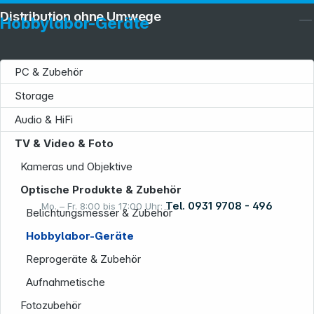
Distribution ohne Umwege
Hobbylabor-Geräte
PC & Zubehör
Storage
Service
Audio & HiFi
TV & Video & Foto
Kameras und Objektive
Informationen
Optische Produkte & Zubehör
Tel. 0931 9708 - 496
Mo. – Fr. 8:00 bis 17:00 Uhr:
Belichtungsmesser & Zubehör
Hobbylabor-Geräte
Rechtliches
Reprogeräte & Zubehör
Aufnahmetische
Fotozubehör