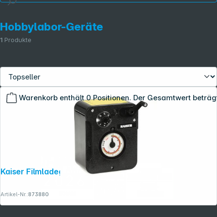
Hobbylabor-Geräte
1
Produkte
Copyright © 2001 - 2026 dexxIT. Alle Rechte vorbehalten.
Warenkorb enthält 0 Positionen. Der Gesamtwert beträg
Kaiser Filmladegerät
Artikel-Nr.:
873880