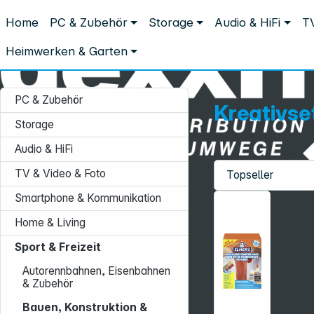
Distribution ohne Umwege
Home
PC & Zubehör
Storage
Audio & HiFi
TV
Sport & Freizeit
Bauen, Konstruktion & Kreativsets
Kreativse
Kreativsets
Heimwerken & Garten
PC & Zubehör
Kreativse
Storage
Audio & HiFi
TV & Video & Foto
Service-Hotline:
Smartphone & Kommunikation
+49 931 9708–496
Home & Living
Mo. - Fr.: 08:00 - 17:00 Uhr
Sport & Freizeit
Autorennbahnen, Eisenbahnen
& Zubehör
Bauen, Konstruktion &