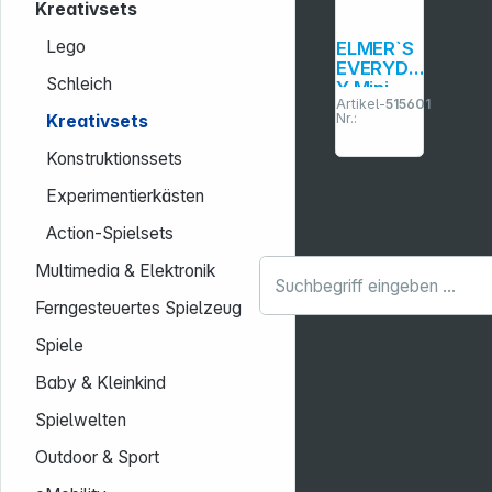
Kreativsets
Lego
ELMER`S
EVERYDA
Schleich
Y Mini
Artikel-
515601
Slime Kit
Nr.:
Kreativsets
Gold &
Rot
Konstruktionssets
Experimentierkästen
Action-Spielsets
Multimedia & Elektronik
Ferngesteuertes Spielzeug
Spiele
Baby & Kleinkind
Spielwelten
Outdoor & Sport