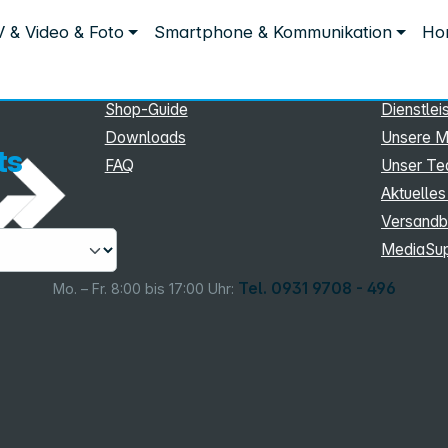
Service
Inform
 & Video & Foto
Smartphone & Kommunikation
Hom
ts
Service
Unterne
eSupport
Sortiment
Shop-Guide
Dienstlei
Downloads
Unsere M
ts
FAQ
Unser T
Aktuelles
Versandb
MediaSu
Tel. 0931 9708 - 496
Mo. – Fr. 8:00 bis 17:00 Uhr: