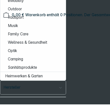
eMobility
Outdoor
0,00 €
Warenkorb enthält 0 Positionen. Der Gesamtwe
Radsport
Musik
Family Care
Wellness & Gesundheit
Optik
Camping
Sanitätsprodukte
Heimwerken & Garten
Hersteller